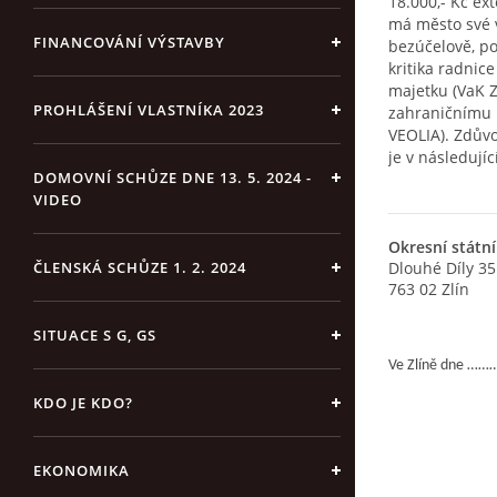
18.000,- Kč ext
má město své v
FINANCOVÁNÍ VÝSTAVBY
bezúčelově, p
kritika radnic
majetku (VaK Z
PROHLÁŠENÍ VLASTNÍKA 2023
zahraničnímu
VEOLIA). Zdůvo
je v následují
DOMOVNÍ SCHŮZE DNE 13. 5. 2024 -
VIDEO
Okresní státní
ČLENSKÁ SCHŮZE 1. 2. 2024
Dlouhé Díly 35
763 02 Zlín
SITUACE S G, GS
Ve Zlíně dne …
KDO JE KDO?
EKONOMIKA