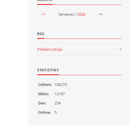
<<
červenec /
2026
>>
RSS
Přehled zdrojů
STATISTIKY
Celkem:
106273
Měsíc:
12167
Den:
254
Online:
5