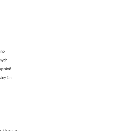
ího
aných
 správě
stný čin.
ruktury na