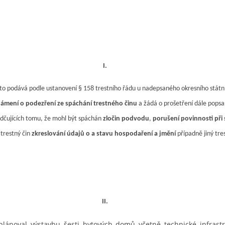
I.
o podává podle ustanovení § 158 trestního řádu u nadepsaného okresního státn
ámení o podezření ze spáchání trestného činu
a žádá o prošetření dále pops
ědčujících tomu, že mohl být spáchán
zločin podvodu
,
porušení povinnosti při
a
trestný čin
zkreslování údajů o a stavu hospodaření a jmění
případně jiný tre
II.
lánoval výstavbu šesti bytových domů včetně technické infrast