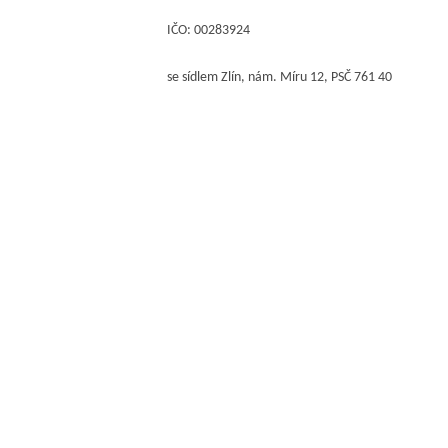
IČO:
00283924
se sídlem
Zlín, nám. Míru 12, PSČ 761 40