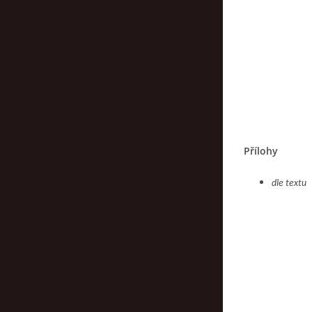
Přílohy
dle textu