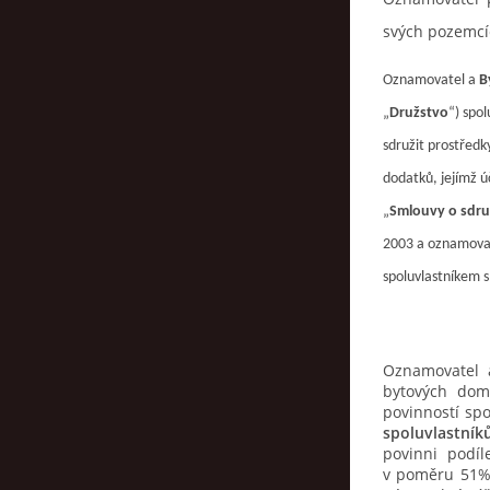
svých pozemcíc
Oznamovatel a
B
„
Družstvo
“) spo
sdružit prostředk
dodatků, jejímž ú
„
Smlouvy o sdru
2003 a oznamovate
spoluvlastníkem s
Oznamovatel a
bytových dom
povinností spo
spoluvlastník
povinni podíl
v poměru 51% 