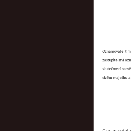
Oznamovatel tímt
zastupitelství
ozn
skutečností nasv
cizího majetku 
Oznamovatel p