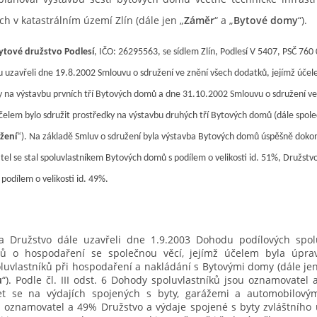
h v katastrálním území Zlín (dále jen „
Záměr
“ a „
Bytové domy
“).
ytové družstvo Podlesí
, IČO: 26295563, se sídlem Zlín, Podlesí V 5407, PSČ 760
lu uzavřeli dne 19.8.2002 Smlouvu o sdružení ve znění všech dodatků, jejímž účel
y na výstavbu prvních tří Bytových domů a dne 31.10.2002 Smlouvu o sdružení ve
čelem bylo sdružit prostředky na výstavbu druhých tří Bytových domů (dále spole
žení
“). Na základě Smluv o sdružení byla výstavba Bytových domů úspěšně doko
l se stal spoluvlastníkem Bytových domů s podílem o velikosti id. 51%, Družstvo
 podílem o velikosti id. 49%.
 Družstvo dále uzavřeli dne 1.9.2003 Dohodu podílových spolu
ů o hospodaření se společnou věcí, jejímž účelem byla úpra
luvlastníků při hospodaření a nakládání s Bytovými domy (dále jen
ů
“). Podle čl. III odst. 6 Dohody spoluvlastníků jsou oznamovatel 
et se na výdajích spojených s byty, garážemi a automobilovým
oznamovatel a 49% Družstvo a výdaje spojené s byty zvláštního