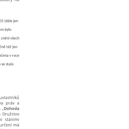
 05
(dále jen
em bylo
 znění všech
čně též jen
nčena v roce
 se stalo
vlastníků
va práv a
 „
Dohoda
a Družstvo
i stáními
 určení má