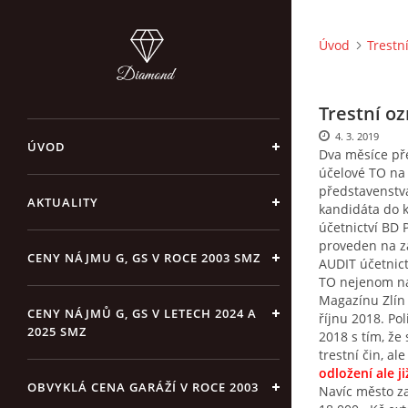
Úvod
Trestn
Trestní o
4. 3. 2019
ÚVOD
Dva měsíce př
účelové TO na
představenstva
AKTUALITY
kandidáta do 
účetnictví BD P
proveden na 
CENY NÁJMU G, GS V ROCE 2003 SMZ
AUDIT účetnict
TO nejenom na
Magazínu Zlín 
CENY NÁJMŮ G, GS V LETECH 2024 A
říjnu 2018. Pol
2025 SMZ
2018 s tím, že
trestní čin, al
odložení ale 
OBVYKLÁ CENA GARÁŽÍ V ROCE 2003
Navíc město za