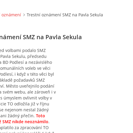
í oznámení
Trestní oznámení SMZ na Pavla Sekula
známení SMZ na Pavla Sekula
ed volbami podalo SMZ
 Pavla Sekulu, předsedu
 BD Podlesí a nezávislého
komunálních voleb ve věci
odlesí, i když v této věci byl
základě požadavků SMZ
ví. Město uveřejnilo podání
 svém webu, ale zároveň i v
s úmyslem ovlivnit volby v
icie TO odložila již v říjnu
 se nejenom nestal žádný
e ani žádný přečin.
Toto
již SMZ nikde neoznámilo
.
platilo za zpracování TO