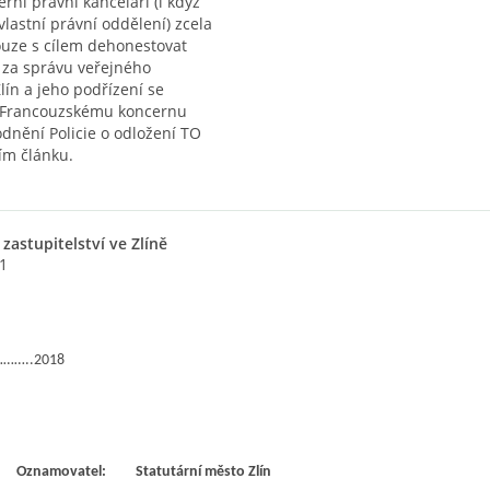
erní právní kanceláři (i když
lastní právní oddělení) zcela
ouze s cílem dehonestovat
e za správu veřejného
lín a jeho podřízení se
 Francouzskému koncernu
dnění Policie o odložení TO
cím článku.
 zastupitelství ve Zlíně
1
…………..2018
Oznamovatel:
Statutární město Zlín