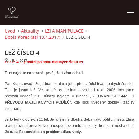
Úvod
Aktuality
LŽI A MANIPULACE
Dopis Korec (asi 13.4.2017)
LEŽ ČÍSLO 4
ÚVOD
LEŽ ČÍSLO 4
AKTUALITY
15. 4. 2017
LEŽ č. 4 – jednání po dobu dlouhých šesti let
Text najdete na straně prvé, třetí věta odst.1.
CENY NÁJMU G, GS V ROCE 2003 SMZ
Pan Korec uvádí, že jednání s ním a jeho předchůdci trvá dlouhých šest let.
Toto je jasná lež. Ve skutečnosti jednání trvají od roku 2006, kdy jsme
CENY NÁJMŮ G, GS V LETECH 2024 A 2025 SMZ
převzali vedení BD. Důkazy najdete v rubrice „
JEDNÁNÍ SE SMZ O
PŘEVODU MAJETKOVÝCH PODÍLŮ
“, kde jsou uvedeny dopisy i zápisy
z jednání.
OBVYKLÁ CENA GARÁŽÍ V ROCE 2003
Je to tedy dlouhých 11 let. Je to stejně dlouhá doba, jako politici města Zlína
brání převzetí provozu vodohospodářské infrastruktury do rukou měst a obcí.
FINANCOVÁNÍ VÝSTAVBY
Je tu další souvislost s problematikou vody.