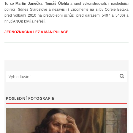
To co
Martin Janečka, Tomáš Úlehla
a spol vykonstruovali, i následující
politici ((dnes Starostové a nezávislí ( vzpomeňte na sliby Odřeje Bětáka
PROHLÁŠENÍ VLASTNÍKA 2023
před volbami 2010 na předvolební schůzi před garážemi 5407 a 5406) a
hnutí ANO)) kryjí a neřeší.
DOMOVNÍ SCHŮZE DNE 13. 5. 2024 - VIDEO
JEDNOZNAČNÁ LEŽ A MANIPULACE.
ČLENSKÁ SCHŮZE 1. 2. 2024
SITUACE S G, GS
KDO JE KDO?
POSLEDNÍ FOTOGRAFIE
EKONOMIKA
JEDNÁNÍ SE SMZ O PŘEVODU MAJETKOVÝCH PODÍLÚ