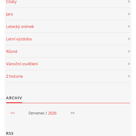
Citáty
Jaro
MOHLO BY SE VÁM HODIT!
Letecký snímek
VIDEO
Letní výzdoba
Různé
FOTOALBUM
Vánoční osvětlení
Z historie
© 2026 eStránky.cz
|
RSS
ARCHIV
<<
červenec /
2026
>>
RSS