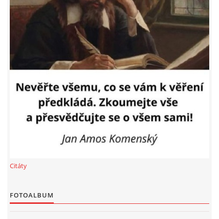
HISTORIE BD
A-NÁVRH NAROVNÁNÍ BD
ZASTUPITELSTVO
TRESTNÍ OZNÁMENÍ
SPOLEK SPRAVEDLNOST PRO BYTOVÁ DRUŽSTVA
SMLOUVY O SDRUŽENÍ
Citáty
ČLÁNKY Z NOVIN
FOTOALBUM
DŮLEŽITÁ TELEFONNÍ ČÍSLA