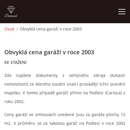
Úvod
Obvyklá cena garáží v roce 2003
ÚVOD
Obvyklá cena garáží v roce 2003
AKTUALITY
KE STAŽENÍ
CENY NÁJMU G, GS V ROCE 2003 SMZ
Zde najdete dokumenty z veřejného zdroje (Katastr
nemovitostí) ze kterého soudní znalci provádějí tržní ocenění
CENY NÁJMŮ G, GS V LETECH 2024 A 2025 SMZ
majetku. V tomto případě garáží přímo na Podlesí (Carioca) z
roku 2002.
OBVYKLÁ CENA GARÁŽÍ V ROCE 2003
Ceny garáží ve smlouvách uvedené jsou za garáže plochy 15
m2. V průměru se za takovou garáž na Podlesí v roce 2002
FINANCOVÁNÍ VÝSTAVBY