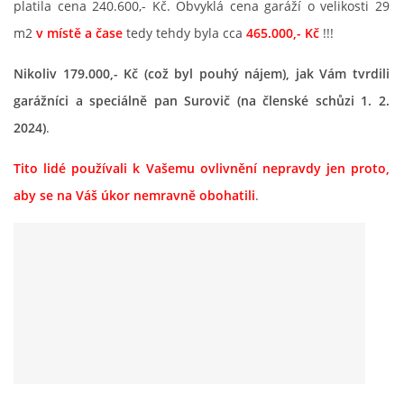
platila cena 240.600,- Kč. Obvyklá cena garáží o velikosti 29
m2
v místě a čase
tedy tehdy byla cca
465.000,- Kč
!!!
PROHLÁŠENÍ VLASTNÍKA 2023
Nikoliv 179.000,- Kč (což byl pouhý nájem), jak Vám tvrdili
DOMOVNÍ SCHŮZE DNE 13. 5. 2024 - VIDEO
garážníci a speciálně pan Surovič (na členské schůzi 1. 2.
2024)
.
ČLENSKÁ SCHŮZE 1. 2. 2024
Tito lidé používali k Vašemu ovlivnění nepravdy jen proto,
aby se na Váš úkor nemravně obohatili
.
SITUACE S G, GS
KDO JE KDO?
EKONOMIKA
JEDNÁNÍ SE SMZ O PŘEVODU MAJETKOVÝCH PODÍLÚ