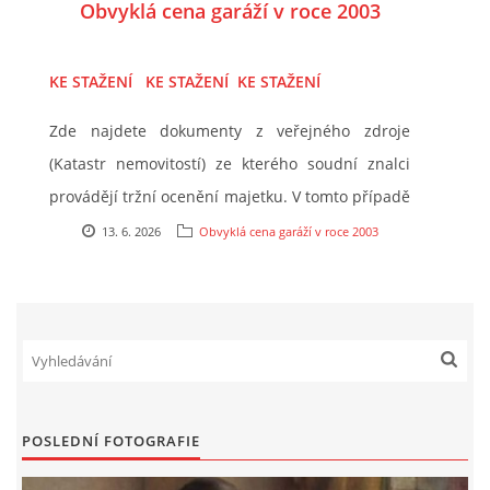
Obvyklá cena garáží v roce 2003
HISTORIE BD
KE STAŽENÍ
KE STAŽENÍ
KE STAŽENÍ
A-NÁVRH NAROVNÁNÍ BD
Zde najdete dokumenty z veřejného zdroje
ZASTUPITELSTVO
(Katastr nemovitostí) ze kterého soudní znalci
provádějí tržní ocenění majetku. V tomto případě
TRESTNÍ OZNÁMENÍ
garáží přímo na Podlesí (Carioca) z roku 2002.
13. 6. 2026
Obvyklá cena garáží v roce 2003
Ceny garáží ve smlouvách uvedené jsou za
SPOLEK SPRAVEDLNOST PRO BYTOVÁ DRUŽSTVA
garáže plochy 15 m2. V průměru se za takovou
garáž na Podlesí v roce 2002 platila cena
SMLOUVY O SDRUŽENÍ
240.600,- Kč. Obvyklá cena garáží o velikosti 29
m2
v místě a čase
tedy tehdy byla cca
465.000,-
ČLÁNKY Z NOVIN
POSLEDNÍ FOTOGRAFIE
Kč
!!!
DŮLEŽITÁ TELEFONNÍ ČÍSLA