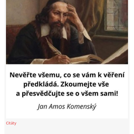
Nikoliv 179.000,- Kč (což byl pouhý nájem), jak
Vám tvrdili garážníci a speciálně pan Surovič (na
MOHLO BY SE VÁM HODIT!
členské schůzi 1. 2. 2024)
.
Tito lidé používali k Vašemu ovlivnění nepravdy
VIDEO
jen proto, aby se na Váš úkor nemravně
obohatili
.
FOTOALBUM
© 2026 eStránky.cz
|
RSS
Citáty