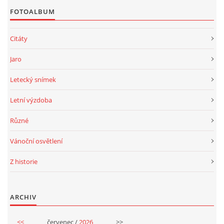
FOTOALBUM
Citáty
Jaro
Letecký snímek
Letní výzdoba
Různé
Vánoční osvětlení
Z historie
ARCHIV
<<
červenec /
2026
>>