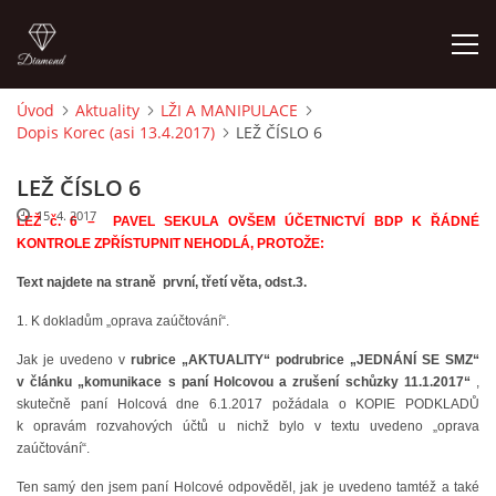
Úvod
Aktuality
LŽI A MANIPULACE
Dopis Korec (asi 13.4.2017)
LEŽ ČÍSLO 6
ÚVOD
LEŽ ČÍSLO 6
AKTUALITY
15. 4. 2017
LEŽ č. 6 – PAVEL SEKULA OVŠEM ÚČETNICTVÍ BDP K ŘÁDNÉ
KONTROLE ZPŘÍSTUPNIT NEHODLÁ, PROTOŽE:
CENY NÁJMU G, GS V ROCE 2003 SMZ
Text najdete na straně první, třetí věta, odst.3.
1. K dokladům „oprava zaúčtování“.
CENY NÁJMŮ G, GS V LETECH 2024 A 2025 SMZ
Jak je uvedeno v
rubrice „AKTUALITY“ podrubrice „JEDNÁNÍ SE SMZ“
v článku „komunikace s paní Holcovou a zrušení schůzky 11.1.2017“
,
OBVYKLÁ CENA GARÁŽÍ V ROCE 2003
skutečně paní Holcová dne 6.1.2017 požádala o KOPIE PODKLADŮ
k opravám rozvahových účtů u nichž bylo v textu uvedeno „oprava
zaúčtování“.
FINANCOVÁNÍ VÝSTAVBY
Ten samý den jsem paní Holcové odpověděl, jak je uvedeno tamtéž a také