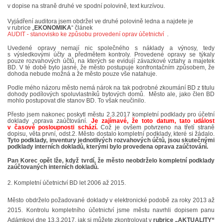
v dopise na straně druhé ve spodní polovině, text kurzívou.
PROHLÁŠENÍ VLASTNÍKA 2023
Vyjádření auditora jsem obdržel ve druhé polovině ledna a najdete je
v rubrice „
EKONOMIKA
“ článek
AUDIT - stanovisko ke způsobu provedení oprav účetnictví
.
Uvedené opravy nemají nic společného s náklady a výnosy, tedy
DOMOVNÍ SCHŮZE DNE 13. 5. 2024 - VIDEO
s výsledkovými účty a předmětem kontroly. Provedené opravy se týkaly
pouze rozvahových účtů, na kterých se evidují závazkové vztahy a majetek
BD. V té době bylo jasné, že město postupuje konfrontačním způsobem, že
dohoda nebude možná a že město pouze vše natahuje.
ČLENSKÁ SCHŮZE 1. 2. 2024
Podle mého názoru město nemá nárok na tak podrobné zkoumání BD z titulu
dohody podílových spoluvlastníků bytových domů. Město ale, jako člen BD
mohlo postupovat dle stanov BD. To však neučinilo.
SITUACE S G, GS
Přesto jsem nakonec poskytl městu 2.3.2017 kompletní podklady pro účetní
doklady „oprava zaúčtování.
Je zajímavé, že toto datum, tato událost
v časové posloupnosti schází.
Což je ovšem potvrzeno na třetí straně
dopisu, věta první, odst.2. Město dostalo kompletní podklady, které si žádalo.
KDO JE KDO?
Tyto podklady, inventury jednotlivých rozvahových účtů, jsou skutečnými
podklady interních dokladů, kterými bylo provedena oprava zaúčtování.
Pan Korec opět lže, když tvrdí, že město neobdrželo kompletní podklady
zaúčtovaných interních dokladů.
EKONOMIKA
2. Kompletní účetnictví BD let 2006 až 2015.
JEDNÁNÍ SE SMZ O PŘEVODU MAJETKOVÝCH PODÍLÚ
Město obdrželo požadované doklady v elektronické podobě za roky 2013 až
2015. Kontrolu kompletního účetnictví jsme městu navrhli dopisem panu
Adámkovi dne 13.3.2017, jak si můžete zkontrolovat v
rubrice „AKTUALITY“