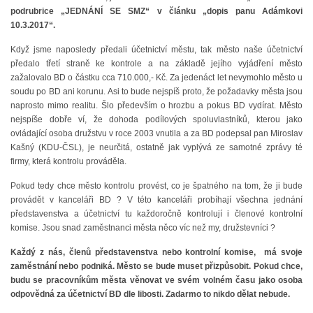
HISTORIE BD
podrubrice „JEDNÁNÍ SE SMZ“ v článku „dopis panu Adámkovi
10.3.2017“.
Když jsme naposledy předali účetnictví městu, tak město naše účetnictví
A-NÁVRH NAROVNÁNÍ BD
předalo třetí straně ke kontrole a na základě jejího vyjádření město
zažalovalo BD o částku cca 710.000,- Kč. Za jedenáct let nevymohlo město u
soudu po BD ani korunu. Asi to bude nejspíš proto, že požadavky města jsou
ZASTUPITELSTVO
naprosto mimo realitu. Šlo především o hrozbu a pokus BD vydírat. Město
nejspíše dobře ví, že dohoda podílových spoluvlastníků, kterou jako
ovládající osoba družstvu v roce 2003 vnutila a za BD podepsal pan Miroslav
TRESTNÍ OZNÁMENÍ
Kašný (KDU-ČSL), je neurčitá, ostatně jak vyplývá ze samotné zprávy té
firmy, která kontrolu prováděla.
SPOLEK SPRAVEDLNOST PRO BYTOVÁ DRUŽSTVA
Pokud tedy chce město kontrolu provést, co je špatného na tom, že ji bude
provádět v kanceláři BD ? V této kanceláři probíhají všechna jednání
představenstva a účetnictví tu každoročně kontrolují i členové kontrolní
SMLOUVY O SDRUŽENÍ
komise. Jsou snad zaměstnanci města něco víc než my, družstevníci ?
Každý z nás, členů představenstva nebo kontrolní komise, má svoje
zaměstnání nebo podniká. Město se bude muset přizpůsobit. Pokud chce,
ČLÁNKY Z NOVIN
budu se pracovníkům města věnovat ve svém volném času jako osoba
odpovědná za účetnictví BD dle libosti. Zadarmo to nikdo dělat nebude.
DŮLEŽITÁ TELEFONNÍ ČÍSLA