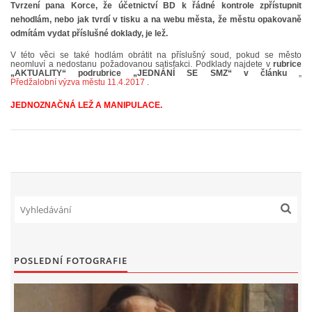
Tvrzení pana Korce, že účetnictví BD k řádné kontrole zpřístupnit
nehodlám, nebo jak tvrdí v tisku a na webu města, že městu opakovaně
odmítám vydat příslušné doklady, je lež.
MOHLO BY SE VÁM HODIT!
V této věci se také hodlám obrátit na příslušný soud, pokud se město
neomluví a nedostanu požadovanou satisfakci. Podklady najdete v
rubrice
„AKTUALITY“ podrubrice „JEDNÁNÍ SE SMZ“ v článku
„
VIDEO
Předžalobní výzva městu 11.4.2017
.
JEDNOZNAČNÁ LEŽ A MANIPULACE.
FOTOALBUM
© 2026 eStránky.cz
|
RSS
POSLEDNÍ FOTOGRAFIE