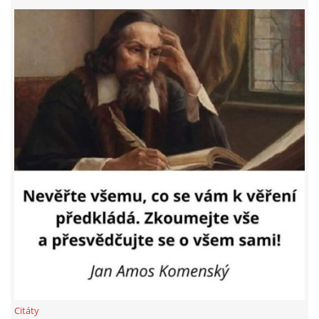
MOHLO BY SE VÁM HODIT!
VIDEO
FOTOALBUM
© 2026 eStránky.cz
|
RSS
Citáty