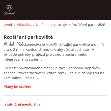
Úvod
Aktuality
Na čem se pracuje
Rozšíření parkoviště
ÚVOD
Rozšíření parkoviště
12. 11. 2016
Záměr představenstva je rozšířit stávající parkoviště u domů
AKTUALITY
cca o 2 m na každou stranu tak, aby zůstal zachován, v
případě potřeby, průjezd pro vozidla záchranného
integrovaného systému.
CENY NÁJMU G, GS V ROCE 2003 SMZ
Součástí navrhovaného řešení je také vodorovné dopravní
značení "zákaz zastavení" (žlutá čára) v obloucích výjezdů na
CENY NÁJMŮ G, GS V LETECH 2024 A 2025 SMZ
komunikaci Podlesí V.
Plány ke stažení
OBVYKLÁ CENA GARÁŽÍ V ROCE 2003
statutární město Zlín
FINANCOVÁNÍ VÝSTAVBY