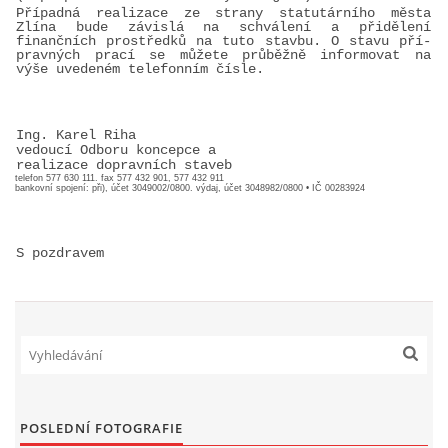
Případná realizace ze strany statutárního města
HISTORIE BD
Zlína bude závislá na schválení a přidělení
finančních prostředků na tuto stavbu. O stavu pří­
pravných prací se můžete průběžně informovat na
výše uvedeném telefonním čísle.
A-NÁVRH NAROVNÁNÍ BD
Ing. Karel Riha
ZASTUPITELSTVO
vedoucí Odboru koncepce a
realizace dopravních staveb
telefon 577 630 111. fax 577 432 901, 577 432 911
bankovní spojení: při), účet 3049002/0800. výdaj, účet 3048982/0800 • IČ 00283924
TRESTNÍ OZNÁMENÍ
S pozdravem
SPOLEK SPRAVEDLNOST PRO BYTOVÁ DRUŽSTVA
SMLOUVY O SDRUŽENÍ
ČLÁNKY Z NOVIN
POSLEDNÍ FOTOGRAFIE
DŮLEŽITÁ TELEFONNÍ ČÍSLA