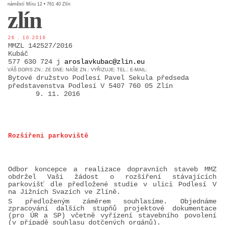
náměstí Míru 12 • 761 40 Zlín
zlín
PROHLÁŠENÍ VLASTNÍKA 2023
26 . 10.2016
MMZL 142527/2016
DOMOVNÍ SCHŮZE DNE 13. 5. 2024 - VIDEO
Kubáč
577 630 724 j
aroslavkubac@zlin.eu
VÁŠ DOPIS ZN.: ZE DNE: NAŠE ZN.: VYŘIZUJE: TEL.: E-MAIL:
Bytové družstvo Podlesí Pavel Sekula předseda
ČLENSKÁ SCHŮZE 1. 2. 2024
představenstva Podlesí V 5407 760 05 Zlín
9. 11. 2016
SITUACE S G, GS
Rozšířeni parkoviště
KDO JE KDO?
Odbor koncepce a realizace dopravních staveb MMZ
EKONOMIKA
obdržel Vaši žádost o rozšíření stávajících
parkovišť dle předložené studie v ulici Podlesí V
na Jižních Svazích ve Zlíně.
S předloženým záměrem souhlasíme. Objednáme
JEDNÁNÍ SE SMZ O PŘEVODU MAJETKOVÝCH PODÍLÚ
zpracování dalších stupňů pro­jektové dokumentace
(pro ÚR a SP) včetně vyřízení stavebního povolení
(v případě souhlasu dotčených orgánů).