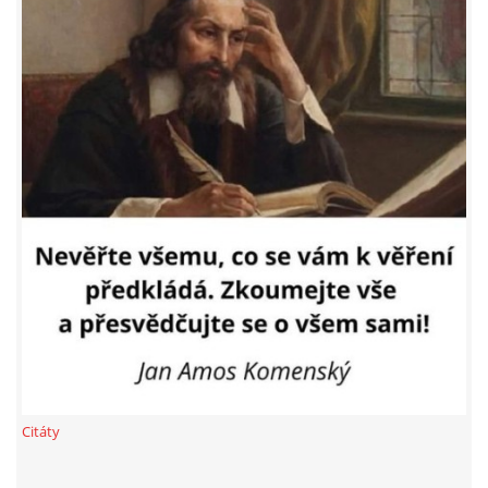
PROHLÁŠENÍ VLASTNÍKA 2023
DOMOVNÍ SCHŮZE DNE 13. 5. 2024 - VIDEO
ČLENSKÁ SCHŮZE 1. 2. 2024
SITUACE S G, GS
KDO JE KDO?
EKONOMIKA
Citáty
JEDNÁNÍ SE SMZ O PŘEVODU MAJETKOVÝCH PODÍLÚ