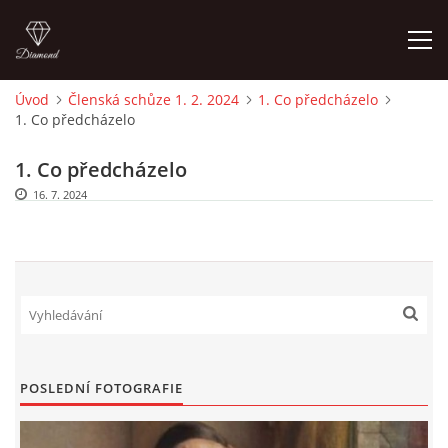
Úvod
Členská schůze 1. 2. 2024
1. Co předcházelo
1. Co předcházelo
ÚVOD
1. Co předcházelo
AKTUALITY
16. 7. 2024
CENY NÁJMU G, GS V ROCE 2003 SMZ
CENY NÁJMŮ G, GS V LETECH 2024 A 2025 SMZ
OBVYKLÁ CENA GARÁŽÍ V ROCE 2003
POSLEDNÍ FOTOGRAFIE
FINANCOVÁNÍ VÝSTAVBY