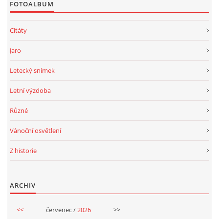
FOTOALBUM
HISTORIE BD
Citáty
A-NÁVRH NAROVNÁNÍ BD
Jaro
ZASTUPITELSTVO
Letecký snímek
Letní výzdoba
TRESTNÍ OZNÁMENÍ
Různé
SPOLEK SPRAVEDLNOST PRO BYTOVÁ DRUŽSTVA
Vánoční osvětlení
Z historie
SMLOUVY O SDRUŽENÍ
ARCHIV
ČLÁNKY Z NOVIN
<<
červenec /
2026
>>
DŮLEŽITÁ TELEFONNÍ ČÍSLA