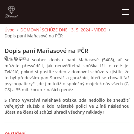
Úvod
DOMOVNÍ SCHŮZE DNE 13. 5. 2024 - VIDEO
Dopis paní Maňasové na PČR
ÚVOD
Dopis paní Maňasové na PČR
AKTUALITY
4. 10. 2025
Stáhněte si soubor dopisu paní Maňasové (5408), ať se
můžete přesvědčit, jak neuvěřitelná snůška lží to celé je.
Zvláště, pokud si pustíte video z domovní schůze s zjistíte, že
CENY NÁJMU G, GS V ROCE 2003 SMZ
to byl především pan Surovič a garážníci, kteří se chovali "až
psychopaticky". Jde jim totiž o společný majetek nás všech (G,
GS) a 35 mil. korun z našich peněz.
CENY NÁJMŮ G, GS V LETECH 2024 A 2025 SMZ
S tímto vyvstává naléhavá otázka, zda nedošlo ke zneužití
veřejných služeb a kdo Městské polici ve Zlíně následnou
OBVYKLÁ CENA GARÁŽÍ V ROCE 2003
účast na členské schůzi uhradí všechny náklady?
FINANCOVÁNÍ VÝSTAVBY
Ke stažení