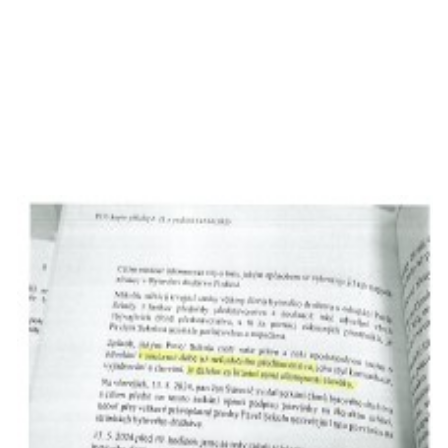
MOHLO BY SE VÁM HODIT!
VIDEO
FOTOALBUM
© 2026 eStránky.cz
|
RSS