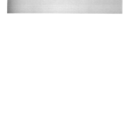
HISTORIE BD
A-NÁVRH NAROVNÁNÍ BD
ZASTUPITELSTVO
TRESTNÍ OZNÁMENÍ
SPOLEK SPRAVEDLNOST PRO BYTOVÁ DRUŽSTVA
SMLOUVY O SDRUŽENÍ
ČLÁNKY Z NOVIN
DŮLEŽITÁ TELEFONNÍ ČÍSLA