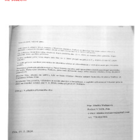
PROHLÁŠENÍ VLASTNÍKA 2023
DOMOVNÍ SCHŮZE DNE 13. 5. 2024 - VIDEO
ČLENSKÁ SCHŮZE 1. 2. 2024
SITUACE S G, GS
KDO JE KDO?
EKONOMIKA
JEDNÁNÍ SE SMZ O PŘEVODU MAJETKOVÝCH PODÍLÚ