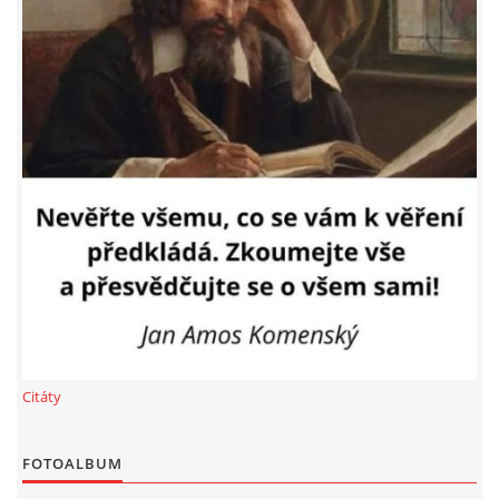
PROHLÁŠENÍ VLASTNÍKA 2023
DOMOVNÍ SCHŮZE DNE 13. 5. 2024 - VIDEO
ČLENSKÁ SCHŮZE 1. 2. 2024
SITUACE S G, GS
KDO JE KDO?
EKONOMIKA
Citáty
JEDNÁNÍ SE SMZ O PŘEVODU MAJETKOVÝCH PODÍLÚ
FOTOALBUM