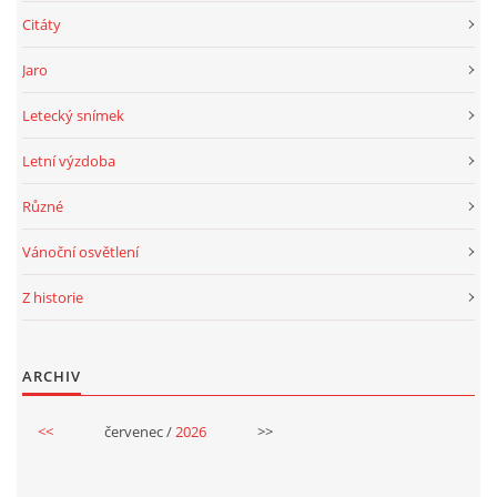
HISTORIE BD
Citáty
Jaro
A-NÁVRH NAROVNÁNÍ BD
Letecký snímek
ZASTUPITELSTVO
Letní výzdoba
Různé
TRESTNÍ OZNÁMENÍ
Vánoční osvětlení
SPOLEK SPRAVEDLNOST PRO BYTOVÁ DRUŽSTVA
Z historie
SMLOUVY O SDRUŽENÍ
ARCHIV
ČLÁNKY Z NOVIN
<<
červenec /
2026
>>
DŮLEŽITÁ TELEFONNÍ ČÍSLA