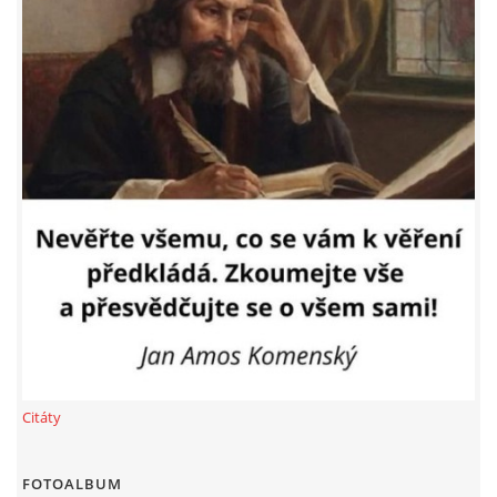
PROHLÁŠENÍ VLASTNÍKA 2023
DOMOVNÍ SCHŮZE DNE 13. 5. 2024 - VIDEO
ČLENSKÁ SCHŮZE 1. 2. 2024
SITUACE S G, GS
KDO JE KDO?
EKONOMIKA
Citáty
JEDNÁNÍ SE SMZ O PŘEVODU MAJETKOVÝCH PODÍLÚ
FOTOALBUM