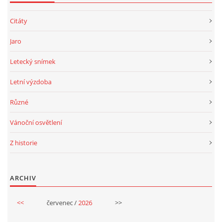
HISTORIE BD
Citáty
A-NÁVRH NAROVNÁNÍ BD
Jaro
Letecký snímek
ZASTUPITELSTVO
Letní výzdoba
TRESTNÍ OZNÁMENÍ
Různé
Vánoční osvětlení
SPOLEK SPRAVEDLNOST PRO BYTOVÁ DRUŽSTVA
Z historie
SMLOUVY O SDRUŽENÍ
ARCHIV
ČLÁNKY Z NOVIN
<<
červenec /
2026
>>
DŮLEŽITÁ TELEFONNÍ ČÍSLA