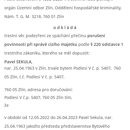
orgán Územní odbor Zlín, Oddělení hospodářské kriminality,
Nám. T. G. M. 3218, 760 01 Zlín
MOHLO BY SE VÁM HODIT!
o d k l á d á
VIDEO
trestní věc podezření ze spáchání přečinu
porušení
povinnosti při správě cizího majetku
podle
§ 220 odstavce 1
FOTOALBUM
trestního zákoníku, kterého se měl dopustit:
Pavel SEKULA,
nar. 25.04.1963 v Zlín, trvale bytem Podlesí V č. p. 5407, 760
05 Zlín, t.č. Podlesí V č. p. 5407,
© 2026 eStránky.cz
|
RSS
760 05 Zlín, adresa pro doručování:
Podlesí V č.p. 5407, 760 05 Zlín tím,
že
v období od 12.05.2022 do 26.04.2023 Pavel Sekula, nar.
25.04.1963 jakožto předseda představenstva Bytového