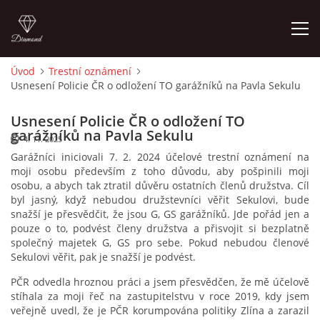
Úvod
Trestní oznámení
Usnesení Policie ČR o odložení TO garážníků na Pavla Sekulu
ÚVOD
Usnesení Policie ČR o odložení TO
AKTUALITY
garážníků na Pavla Sekulu
4. 11. 2025
Garážníci iniciovali 7. 2. 2024 účelové trestní oznámení na
moji osobu především z toho důvodu, aby pošpinili moji
CENY NÁJMU G, GS V ROCE 2003 SMZ
osobu, a abych tak ztratil důvěru ostatních členů družstva. Cíl
byl jasný, když nebudou družstevníci věřit Sekulovi, bude
snažší je přesvědčit, že jsou G, GS garážníků. Jde pořád jen a
CENY NÁJMŮ G, GS V LETECH 2024 A 2025 SMZ
pouze o to, podvést členy družstva a přisvojit si bezplatně
společný majetek G, GS pro sebe. Pokud nebudou členové
Sekulovi věřit, pak je snažší je podvést.
OBVYKLÁ CENA GARÁŽÍ V ROCE 2003
PČR odvedla hroznou práci a jsem přesvědčen, že mě účelově
stíhala za moji řeč na zastupitelstvu v roce 2019, kdy jsem
FINANCOVÁNÍ VÝSTAVBY
veřejně uvedl, že je PČR korumpována politiky Zlína a zarazil