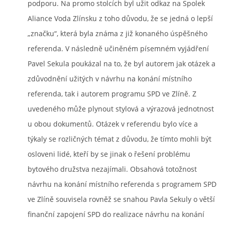
podporu. Na promo stolcích byl užit odkaz na Spolek
Aliance Voda Zlínsku z toho důvodu, že se jedná o lepší
„značku“, která byla známa z již konaného úspěšného
referenda. V následně učiněném písemném vyjádření
Pavel Sekula poukázal na to, že byl autorem jak otázek a
zdůvodnění užitých v návrhu na konání místního
referenda, tak i autorem programu SPD ve Zlíně. Z
uvedeného může plynout stylová a výrazová jednotnost
u obou dokumentů. Otázek v referendu bylo více a
týkaly se rozličných témat z důvodu, že tímto mohli být
osloveni lidé, kteří by se jinak o řešení problému
bytového družstva nezajímali. Obsahová totožnost
návrhu na konání místního referenda s programem SPD
ve Zlíně souvisela rovněž se snahou Pavla Sekuly o větší
finanční zapojení SPD do realizace návrhu na konání