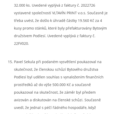
32.000 ks. Uvedené vyplývá z faktury č. 2022726
vystavené společností VLTAVÍN PRINT v.o.s. Současně je
třeba uvést, že došlo k úhradě částky 19.560 Kč za 4
kusy promo stánků, které byly přefakturovány Bytovým
družstvem Podlesí. Uvedené vyplývá z faktury č.
22FV020.
Pavel Sekula při podaném vysvětlení poukazoval na
skutečnost, že členskou schůzí Bytového družstva
Podlesí byl udělen souhlas s vynaložením finančních
prostředků až do výše 500.000 Kč a současně
poukazoval na skutečnost, že záměr byl předem
avizován a diskutován na členské schůzi. Současně
uvedl, že jednal s péčí řádného hospodáře, když