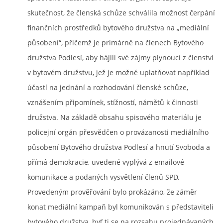
skutečnost, že členská schůze schválila možnost čerpání
finančních prostředků bytového družstva na „mediální
působení“, přičemž je primárně na členech Bytového
družstva Podlesí, aby hájili své zájmy plynoucí z členství
v bytovém družstvu, jež je možné uplatňovat například
účastí na jednání a rozhodování členské schůze,
vznášením připomínek, stížností, námětů k činnosti
družstva. Na základě obsahu spisového materiálu je
policejní orgán přesvědčen o provázanosti mediálního
působení Bytového družstva Podlesí a hnutí Svoboda a
přímá demokracie, uvedené vyplývá z emailové
komunikace a podaných vysvětlení členů SPD.
Provedeným prověřování bylo prokázáno, že záměr
konat mediální kampaň byl komunikován s představiteli
bytového družstva, byť ti se na rozsahu projednávaných