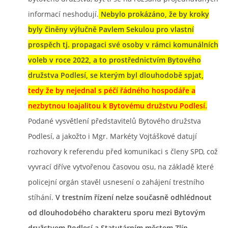
informací neshodují.
Nebylo prokázáno, že by kroky
byly činěny výlučně Pavlem Sekulou pro vlastní
prospěch tj. propagaci své osoby v rámci komunálních
voleb v roce 2022, a to prostřednictvím Bytového
družstva Podlesí, se kterým byl dlouhodobě spjat,
tedy že by nejednal s péčí řádného hospodáře a
nezbytnou loajalitou k Bytovému družstvu Podlesí.
Podané vysvětlení představitelů Bytového družstva
Podlesí, a jakožto i Mgr. Markéty Vojtáškové datují
rozhovory k referendu před komunikaci s členy SPD, což
vyvrací dříve vytvořenou časovou osu, na základě které
policejní orgán stavěl usnesení o zahájení trestního
stíhání.
V trestním řízení nelze současně odhlédnout
od dlouhodobého charakteru sporu mezi Bytovým
družstvem Podlesí a Statutárním městem Zlín
.