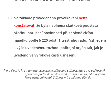
Na základě provedeného prověřování
nelze
konstatovat,
že byla naplněna skutková podstata
přečinu porušení povinnosti při správně cizího
majetku podle § 220 odst. 1 trestního řádu. Vzhledem
k výše uvedenému rozhodl policejní orgán tak, jak je
uvedeno ve výrokové části usnesení.
P o u č e n í : Proti tomuto usnesení je přípustná stížnost, kterou je poškozený
oprávněn podat do tří dnů od doručení u policejního orgánu,
který usnesení vydal. Stížnost má odkladný účinek.