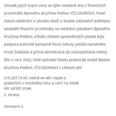
úhradě jejich kupní ceny ve výše uvedené dny z finančních
prostředků Bytového družstva Podlesí IČO:26295563. Pavel
Sekula odebrání a úhradu zboží a služeb odůvodnil potřebou
vynaložit finanční prostředky na mediální působení Bytového
družstva Podlesí, ačkoliv účelem vynaložených plateb byla
podpora politické kampaně Pavla Sekuly, jakožto kandidáta
hnutí Svoboda a přímá demokracie do zastupitelstva města
Zlín v roce 2022, čímž způsobil škodu právnické osobě Bytové
družstvo Podlesí, IČO:26295563 v celkové výši
215.207,74 Kč, neboť ve věci nejde o
podezření z trestného činu a není na místě
věc vyřídit jinak.
2. strana
Usnesení o