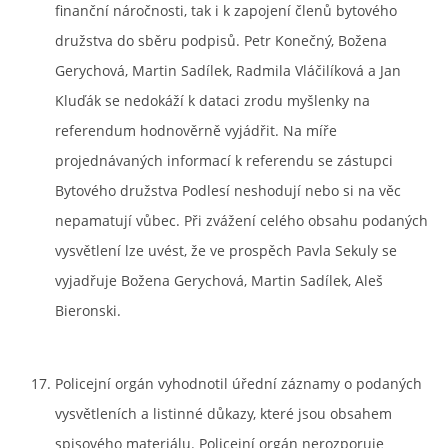
finanční náročnosti, tak i k zapojení členů bytového
družstva do sběru podpisů. Petr Konečný, Božena
Gerychová, Martin Sadílek, Radmila Vláčilíková a Jan
Kluďák se nedokáží k dataci zrodu myšlenky na
referendum hodnověrně vyjádřit. Na míře
projednávaných informací k referendu se zástupci
Bytového družstva Podlesí neshodují nebo si na věc
nepamatují vůbec. Při zvážení celého obsahu podaných
vysvětlení lze uvést, že ve prospěch Pavla Sekuly se
vyjadřuje Božena Gerychová, Martin Sadílek, Aleš
Bieronski.
Policejní orgán vyhodnotil úřední záznamy o podaných
vysvětleních a listinné důkazy, které jsou obsahem
spisového materiálu. Policejní orgán nerozporuje