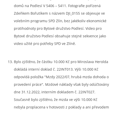
domů na Podlesí V 5406 – 5411. Fotografie pořízená
Zdeňkem Bořutíkem s názvem DJI_0155 se objevuje ve
volebním programu SPD Zlín, bez jakékoliv ekonomické
protihodnoty pro Bytové družstvo Podlesí. Video pro
Bytové družstvo Podlesí obsahuje stejné sekvence jako
video užité pro potřeby SPD ve Zlíně.
Bylo zjištěno, že částku 10.000 Kč pro Miroslava Herolda
dokládá interní doklad č. 22INT013. Výši 10.000 Kč
odpovídá položka "Mzdy 2022/07, hrubá mzda dohoda o
provedení práce". Mzdové náklady však byly odúčtovány
dne 31.12.2022, interním dokladem č. 22INT027.
Současně bylo zjištěno, že mzda ve výši 10.000 Kč
nebyla proplacena v hotovosti z poklady a ani převodem