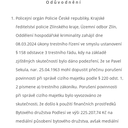
O d ů v o d n ě n í
Policejní orgán Policie České republiky, Krajské
ředitelství policie Zlínského kraje, Územní odbor Zlín,
Oddělení hospodářské kriminality zahájil dne
08.03.2024 úkony trestního řízení ve smyslu ustanovení
§ 158 odstavce 3 trestního řádu, kdy na základě
zjištěných skutečností bylo dáno podezření, že se Pavel
Sekula, nar. 25.04.1963 mohl dopustit přečinu porušení
povinnosti při správě cizího majetku podle § 220 odst. 1,
2 písmene a) trestního zákoníku. Porušení povinnosti
při správě cizího majetku bylo vyvozováno ze
skutečnosti, že došlo k použití finančních prostředků
Bytového družstva Podlesí ve výši 225.207,74 Kč na
mediální působení bytového družstva, avšak mediální