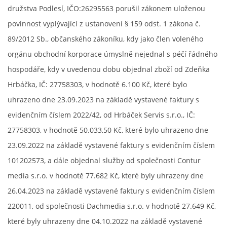
družstva Podlesí, IČO:26295563 porušil zákonem uloženou
povinnost vyplývající z ustanovení § 159 odst. 1 zákona č.
89/2012 Sb., občanského zákoníku, kdy jako člen voleného
orgánu obchodní korporace úmyslně nejednal s péčí řádného
hospodáře, kdy v uvedenou dobu objednal zboží od Zdeňka
Hrbáčka, IČ: 27758303, v hodnotě 6.100 Kč, které bylo
uhrazeno dne 23.09.2023 na základě vystavené faktury s
evidenčním číslem 2022/42, od Hrbáček Servis s.r.o., IČ:
27758303, v hodnotě 50.033,50 Kč, které bylo uhrazeno dne
23.09.2022 na základě vystavené faktury s evidenčním číslem
101202573, a dále objednal služby od společnosti Contur
media s.r.o. v hodnotě 77.682 Kč, které byly uhrazeny dne
26.04.2023 na základě vystavené faktury s evidenčním číslem
220011, od společnosti Dachmedia s.r.o. v hodnotě 27.649 Kč,
které byly uhrazeny dne 04.10.2022 na základě vystavené