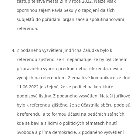
zastupitelstva města Zlín v roce 2022. Nelze však
opominou zájem Pavla Sekuly o zapojení dalších
subjektů do pořádání, organizace a spolufinancování
referenda.
Z podaného vysvětlení Jindřicha Žaludka bylo k
referendu zjištěno, že si nepamatuje, že by byl členem
přípravného výboru předmětného referenda, neví o
výdajích na referendum. Z emailové komunikace ze dne
11.06.2022 je zřejmé, že se podílel na korektuře
podpisové listiny. Z podaného vysvětlení Nataši Juříkové
bylo k referendu zjištěno, že se účastnila sběru podpisů
k referendu, a to formou účasti na petičních stáncích,
kde se bavila s lidmi o politických tématech hnutí
Svoboda a přímá demokracie. Z podaného vysvětlení