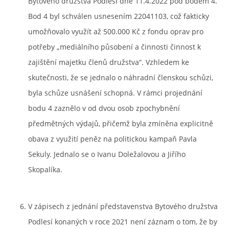
Bytového družstva Podlesí dne 11.4.2022 pod bodem 4.
Bod 4 byl schválen usnesením 22041103, což fakticky
umožňovalo využít až 500.000 Kč z fondu oprav pro
potřeby „mediálního působení a činnosti činnost k
zajištění majetku členů družstva“. Vzhledem ke
skutečnosti, že se jednalo o náhradní členskou schůzi,
byla schůze usnášení schopná. V rámci projednání
bodu 4 zaznělo v od dvou osob zpochybnění
předmětných výdajů, přičemž byla zmíněna explicitně
obava z využití peněz na politickou kampaň Pavla
Sekuly. Jednalo se o Ivanu Doležalovou a Jiřího
Skopalíka.
V zápisech z jednání představenstva Bytového družstva
Podlesí konaných v roce 2021 není záznam o tom, že by