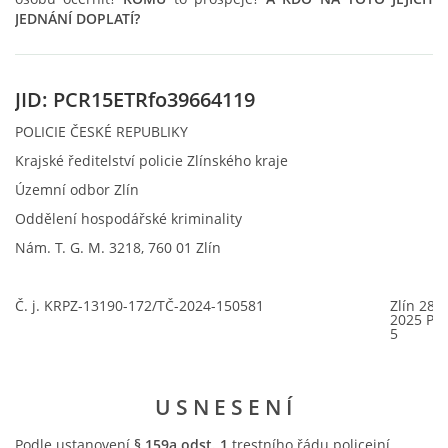
HISTORIE BD
JEDNÁNÍ DOPLATÍ?
A-NÁVRH NAROVNÁNÍ BD
JID: PCR15ETRfo39664119
POLICIE ČESKÉ REPUBLIKY
ZASTUPITELSTVO
Krajské ředitelství policie Zlínského kraje
Územní odbor Zlín
TRESTNÍ OZNÁMENÍ
Oddělení hospodářské kriminality
Nám. T. G. M. 3218, 760 01 Zlín
SPOLEK SPRAVEDLNOST PRO BYTOVÁ DRUŽSTVA
Č. j. KRPZ-13190-172/TČ-2024-150581
Zlín 28.
2025 Poč
SMLOUVY O SDRUŽENÍ
5
ČLÁNKY Z NOVIN
U S N E S E N Í
Podle ustanovení
§ 159a odst. 1
trestního řádu policejní
DŮLEŽITÁ TELEFONNÍ ČÍSLA