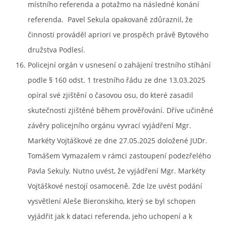
místního referenda a potažmo na následné konání
referenda. Pavel Sekula opakovaně zdůraznil, že
činnosti prováděl apriori ve prospěch právě Bytového
družstva Podlesí.
Policejní orgán v usnesení o zahájení trestního stíhání
podle § 160 odst. 1 trestního řádu ze dne 13.03.2025
opíral své zjištění o časovou osu, do které zasadil
skutečnosti zjištěné během prověřování. Dříve učiněné
závěry policejního orgánu vyvrací vyjádření Mgr.
Markéty Vojtáškové ze dne 27.05.2025 doložené JUDr.
Tomášem Vymazalem v rámci zastoupení podezřelého
Pavla Sekuly. Nutno uvést, že vyjádření Mgr. Markéty
Vojtáškové nestojí osamoceně. Zde lze uvést podání
vysvětlení Aleše Bieronskiho, který se byl schopen
vyjádřit jak k dataci referenda, jeho uchopení a k