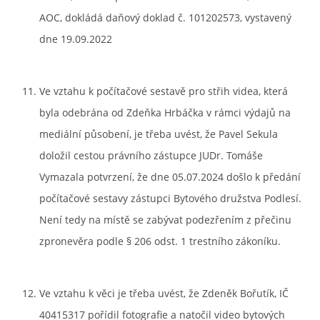
AOC, dokládá daňový doklad č. 101202573, vystavený
dne 19.09.2022
Ve vztahu k počítačové sestavě pro střih videa, která
byla odebrána od Zdeňka Hrbáčka v rámci výdajů na
mediální působení, je třeba uvést, že Pavel Sekula
doložil cestou právního zástupce JUDr. Tomáše
Vymazala potvrzení, že dne 05.07.2024 došlo k předání
počítačové sestavy zástupci Bytového družstva Podlesí.
Není tedy na místě se zabývat podezřením z přečinu
zpronevěra podle § 206 odst. 1 trestního zákoníku.
Ve vztahu k věci je třeba uvést, že Zdeněk Bořutík, IČ
40415317 pořídil fotografie a natočil video bytových