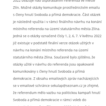
2022 uvažuje nad uspořádáním referenda ve městě
Zlín. Možné otázky komunikuje prostřednictvím emailu
s členy hnutí Svoboda a přímá demokracie. Část otázek
je následně využita i v rámci finálního návrhu na konání
místního referenda na území statutárního města Zlína.
Jedná se o otázky označené čísly 1, 2, 6, 7. V květnu 2022
již existuje v podstatě finální verze otázek užitých v
návrhu na konání místního referenda na území
statutárního města Zlína. Současně bylo zjištěno, že
otázky užité v návrhu do referenda jsou opakovaně
komunikovány s členy hnutí Svoboda a přímá
demokracie. Z obsahu emailových zpráv nacházejících
se v emailové schránce sekulap@seznam.cz je zřejmé,
že referendum mělo vazbu na politickou kampaň hnutí
Svoboda a přímá demokracie v rámci voleb do