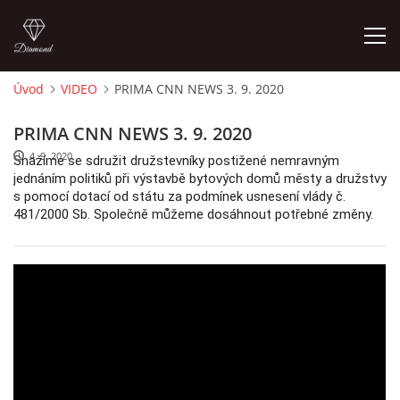
Úvod
VIDEO
PRIMA CNN NEWS 3. 9. 2020
ÚVOD
PRIMA CNN NEWS 3. 9. 2020
4. 9. 2020
Snažíme se sdružit družstevníky postižené nemravným 
AKTUALITY
jednáním politiků při výstavbě bytových domů městy a družstvy 
s pomocí dotací od státu za podmínek usnesení vlády č. 
481/2000 Sb. Společně můžeme dosáhnout potřebné změny.
CENY NÁJMU G, GS V ROCE 2003 SMZ
CENY NÁJMŮ G, GS V LETECH 2024 A 2025 SMZ
OBVYKLÁ CENA GARÁŽÍ V ROCE 2003
FINANCOVÁNÍ VÝSTAVBY