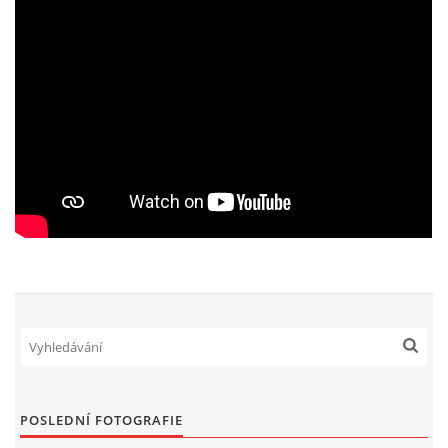
PROHLÁŠENÍ VLASTNÍKA 2023
DOMOVNÍ SCHŮZE DNE 13. 5. 2024 - VIDEO
ČLENSKÁ SCHŮZE 1. 2. 2024
SITUACE S G, GS
KDO JE KDO?
EKONOMIKA
JEDNÁNÍ SE SMZ O PŘEVODU MAJETKOVÝCH PODÍLÚ
POSLEDNÍ FOTOGRAFIE