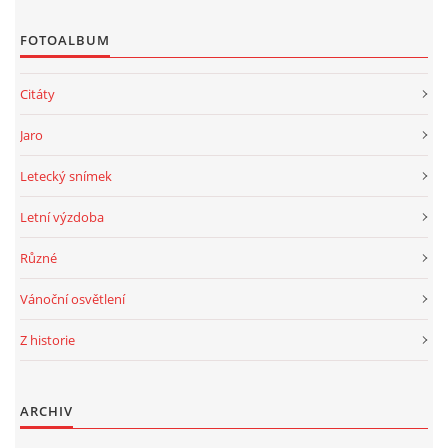
FOTOALBUM
MOHLO BY SE VÁM HODIT!
Citáty
VIDEO
Jaro
Letecký snímek
FOTOALBUM
Letní výzdoba
Různé
© 2026 eStránky.cz
|
RSS
Vánoční osvětlení
Z historie
ARCHIV