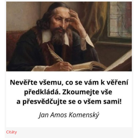
HISTORIE BD
A-NÁVRH NAROVNÁNÍ BD
ZASTUPITELSTVO
TRESTNÍ OZNÁMENÍ
SPOLEK SPRAVEDLNOST PRO BYTOVÁ DRUŽSTVA
SMLOUVY O SDRUŽENÍ
ČLÁNKY Z NOVIN
Citáty
DŮLEŽITÁ TELEFONNÍ ČÍSLA