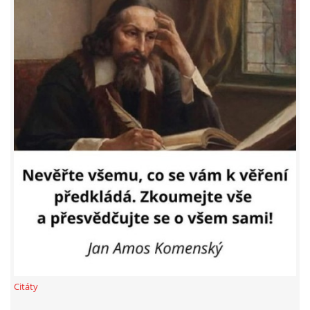
PROHLÁŠENÍ VLASTNÍKA 2023
DOMOVNÍ SCHŮZE DNE 13. 5. 2024 - VIDEO
ČLENSKÁ SCHŮZE 1. 2. 2024
SITUACE S G, GS
KDO JE KDO?
EKONOMIKA
JEDNÁNÍ SE SMZ O PŘEVODU MAJETKOVÝCH PODÍLÚ
Citáty