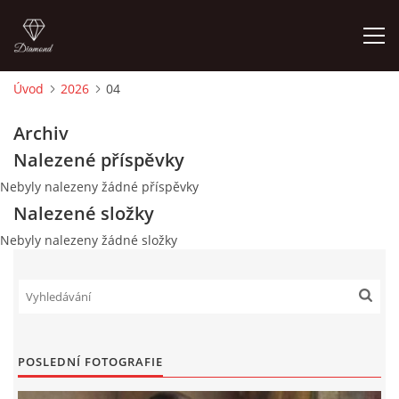
Úvod
2026
04
ÚVOD
Archiv
Nalezené příspěvky
AKTUALITY
Nebyly nalezeny žádné příspěvky
Nalezené složky
CENY NÁJMU G, GS V ROCE 2003 SMZ
Nebyly nalezeny žádné složky
CENY NÁJMŮ G, GS V LETECH 2024 A 2025 SMZ
OBVYKLÁ CENA GARÁŽÍ V ROCE 2003
POSLEDNÍ FOTOGRAFIE
FINANCOVÁNÍ VÝSTAVBY