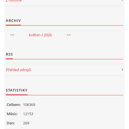
stojí na
2755 Kč
pozemku p. č.
2
rn
st. 8418
(Podlesí IV, č.
(počet
ev.
ARCHIV
uzavřených
3561), v k. ú.
smluv: 41)
Zlín, obci Zlín.
<<
květen
/
2026
>>
RSS
Přehled zdrojů
STATISTIKY
Celkem:
106369
Měsíc:
12153
Den:
269