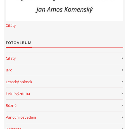
budova bez č.
garážové
1400 Kč
2
15 m
výnosech našeho hospodaření.
Mohly bychom
plč. ev., která
stání
(počet
tak např. snížit cenu nájemného za byty,
a to
stojí na
uzavřených
včetně odvodů do „fondu oprav“!
Citáty
pozemku p. č.
smluv: 1)
st. 7502/1
FOTOALBUM
(garáž PPS 4,
Podlesí Ill), v k.
Citáty
ú. Zlín, obci
Jaro
Zlín.
budova č. ev.
17
Letecký snímek
garáž
od 1815 do
3559, která
stojí na
pozemku p. č.
2916 Kč
st. 8402
Letní výzdoba
(Podlesí IV, č.
(počet
ev.
Různé
3559), vk. ú.
uzavřených
Zlín, obci Zlín.
smluv: 40)
Vánoční osvětlení
budova č. ev.
garáž
od 1815 do
2
3561, která
17 rn
, 18
Z historie