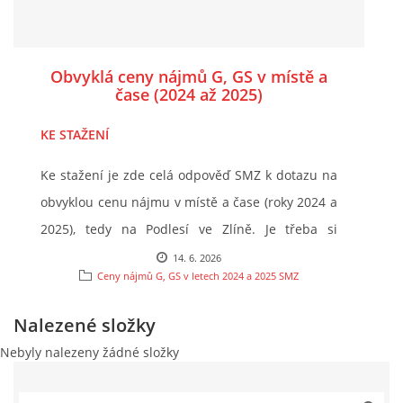
vyrovnání podílu na G, GS
nebo také např. k
přidělení části výnosu do fondu oprav na
Obvyklá ceny nájmů G, GS v místě a
budoucí rekonstrukce.
čase (2024 až 2025)
Je třeba si uvědomit, že garážníci
nikdy
KE STAŽENÍ
neuhradili za G, GS žádný samostatný členský
vklad
(
jak potvrdil soud
) a vždy
platili pouze a
Ke stažení je zde celá odpověď SMZ k dotazu na
jenom nájem
.
obvyklou cenu nájmu v místě a čase (roky 2024 a
2025), tedy na Podlesí ve Zlíně. Je třeba si
NENÍ TEDY PRAVDA, KDYŽ VÁM GARÁŽNÍCI
uvědomit, zvláště u garáží, že tyto ceny pronájmů
14. 6. 2026
ŘÍKALI, ŽE SI G, GS ZAPLATILI!!!
Ceny nájmů G, GS v letech 2024 a 2025 SMZ
jsou za garáže o velikosti 17 až 18 m2,
zatímco
Nájemníci G, GS pouze uhradili v roce 2003
naše garáže mají plochu cca 29 m2 !!!
Nalezené složky
dopředu nájem na dvacet let
za G 179.000,- Kč
A protože
naše představenstvo nejedná s péčí
Nebyly nalezeny žádné složky
(179.000 /240 měsíci =
746 Kč/měsíc
) a za GS
řádného hospodáře a neupravilo ceny našich G,
119.000,- Kč (119.000 /240 měsíci =
496